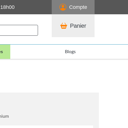
 18h00
Compte
Panier
es
Blogs
inium