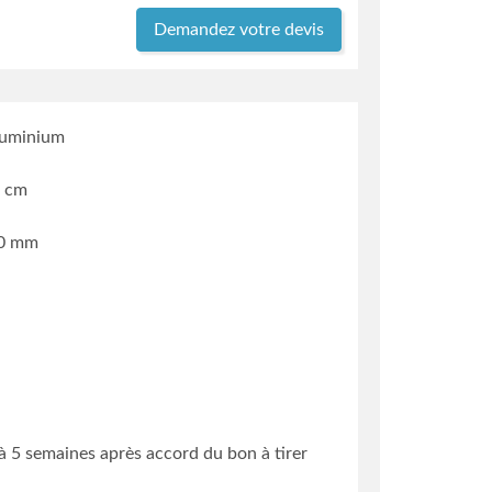
Demandez votre devis
luminium
2 cm
70 mm
3 à 5 semaines
après accord du bon à tirer