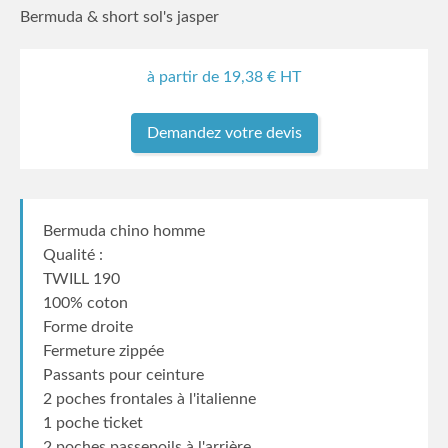
Bermuda & short sol's jasper
à partir de
19,38
€ HT
Demandez votre devis
Bermuda chino homme
Qualité :
TWILL 190
100% coton
Forme droite
Fermeture zippée
Passants pour ceinture
2 poches frontales à l'italienne
1 poche ticket
2 poches passepoils à l'arrière