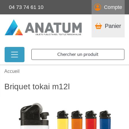
04 73 74 61 10
Compte
Panier
Chercher un produit
Accueil
Briquet tokai m12l