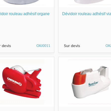
idoir rouleau adhésif organe
Dévidoir rouleau adhésif vi
r devis
Sur devis
OXJ0011
OX