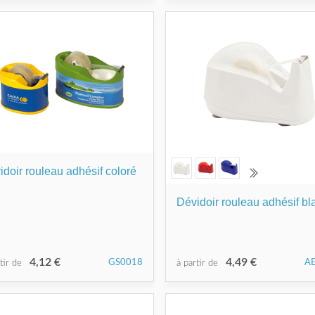
idoir rouleau adhésif coloré
Dévidoir rouleau adhésif bl
4,12 €
4,49 €
GS0018
A
rtir de
à partir de