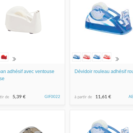
an adhésif avec ventouse
Dévidoir rouleau adhésif r
se
5,39 €
11,61 €
GIF0022
A
rtir de
à partir de