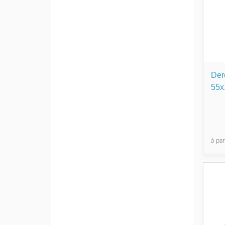
Der
55x
à pa