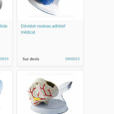
llule
Dévidoir rouleau adhésif
médical
Sur devis
J0014
OXJ0013