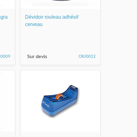
agra
Dévidoir rouleau adhésif
cerveau
Sur devis
J0009
OXJ0012