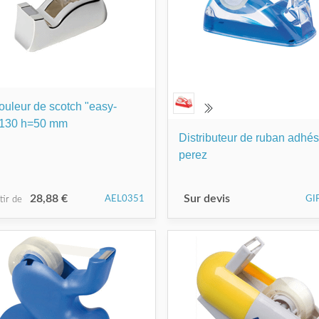
ouleur de scotch "easy-
130 h=50 mm
Distributeur de ruban adhés
perez
28,88 €
Sur devis
AEL0351
GI
rtir de