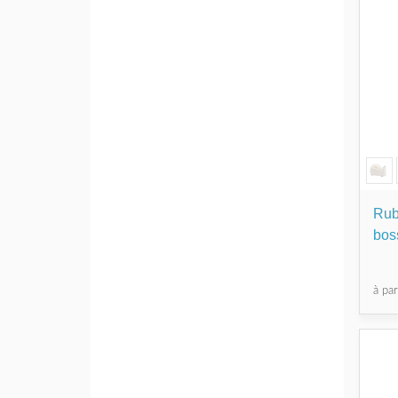
Rub
bos
à pa