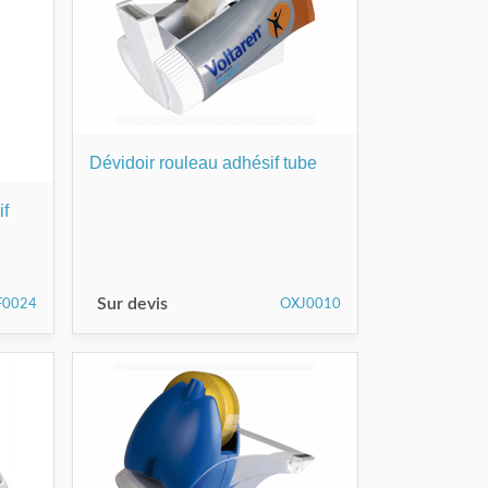
Dévidoir rouleau adhésif tube
if
Sur devis
F0024
OXJ0010