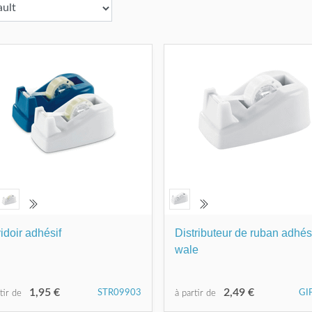
idoir adhésif
Distributeur de ruban adhés
wale
1,95 €
2,49 €
STR09903
GI
rtir de
à partir de