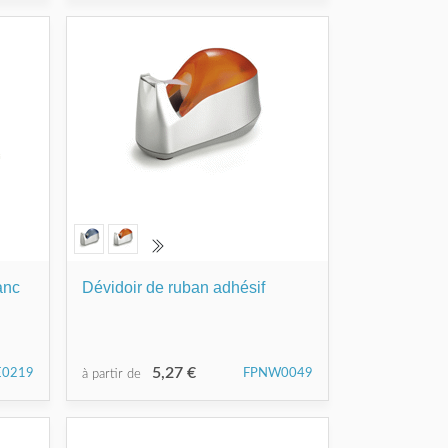
anc
Dévidoir de ruban adhésif
5,27 €
E0219
FPNW0049
à partir de