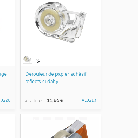
ouge
Dérouleur de papier adhésif
reflects cudahy
11,66 €
E0220
AL0213
à partir de