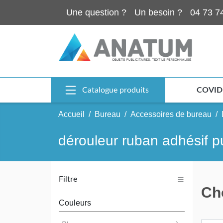
Une question ?
Un besoin ?
04 73 7
Catalogue produits
COVID
Accueil
Bureau
Accessoires de bureau
dérouleur ruban adhésif pu
Filtre
Cho
Couleurs