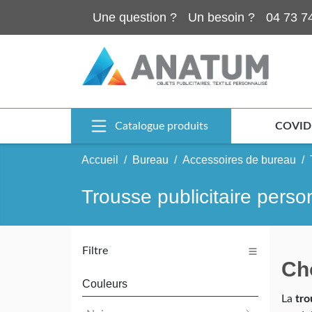
Une question ?
Un besoin ?
04 73 7
Catalogue produits
COVID
Accueil
Bureau
Accessoires de bureau
Trousse publicitaire perso
Filtre
Cho
Couleurs
La
tro