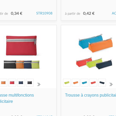
0,34 €
0,42 €
STR10908
A
rtir de
à partir de
usse multifonctions
Trousse à crayons publicita
icitaire