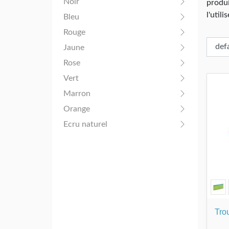
Noir
produi
l'util
Bleu
Rouge
Jaune
Rose
Vert
Marron
Orange
Ecru naturel
Tro