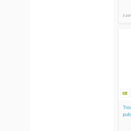
à pa
Tro
publ