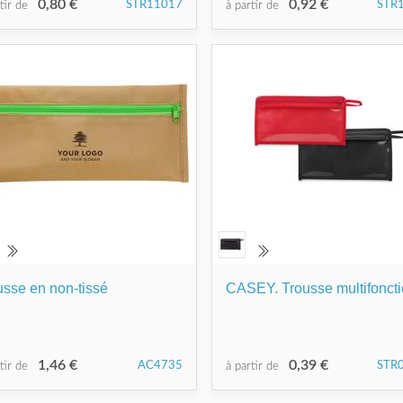
0,80 €
0,92 €
STR11017
STR
rtir de
à partir de
usse en non-tissé
CASEY. Trousse multifonct
1,46 €
0,39 €
AC4735
STR
rtir de
à partir de