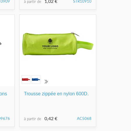
1,02 €
10909
STR10910
à partir de
ions
Trousse zippée en nylon 600D.
0,42 €
09676
AC5068
à partir de