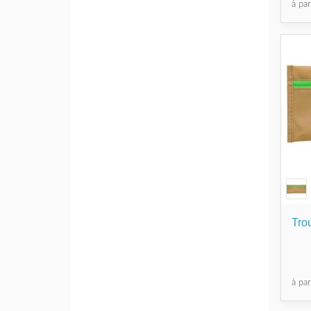
à pa
Tro
à pa