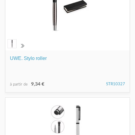
UWE. Stylo roller
9,34 €
STR10327
à partir de