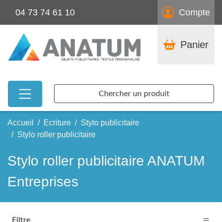
04 73 74 61 10
Compte
Panier
Chercher un produit
Accueil
Ecriture
Stylo publicitaire
Stylo roller publicitaire
Stylo roller publicitaire ANATUM
Entreprises
Filtre