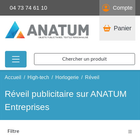
04 73 74 61 10
Compte
Panier
Chercher un produit
Accueil
High-tech
Horlogerie
Réveil
Réveil publicitaire sur ANATUM
Entreprises
Filtre