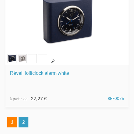
Réveil lolliclock alarm white
27,27 €
REF0076
à partir de
1
2