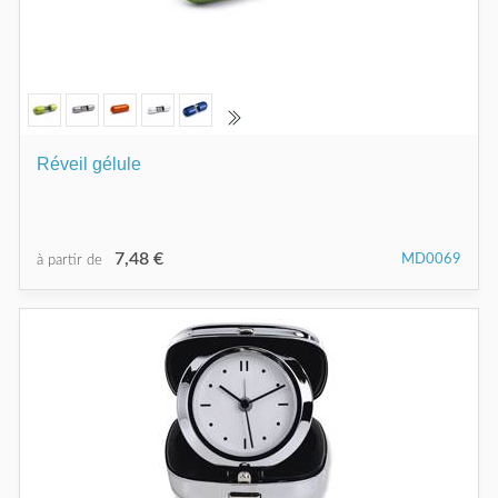
Réveil gélule
7,48 €
MD0069
à partir de