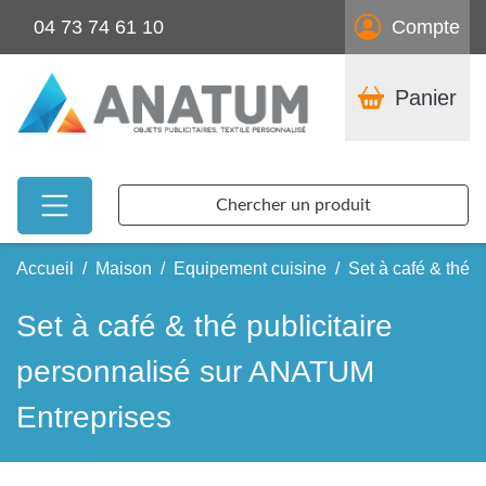
04 73 74 61 10
Compte
Panier
Chercher un produit
Accueil
Maison
Equipement cuisine
Set à café & thé
Set à café & thé publicitaire
personnalisé sur ANATUM
Entreprises