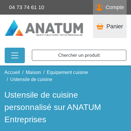
04 73 74 61 10
Compte
Panier
Chercher un produit
Accueil
Maison
Equipement cuisine
Ustensile de cuisine
Ustensile de cuisine
personnalisé sur ANATUM
Entreprises