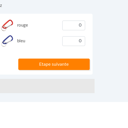
ez
rouge
bleu
Etape suivante