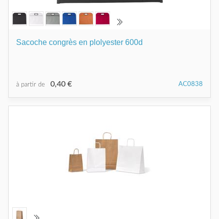
Sacoche congrès en plolyester 600d
0,40 €
AC0838
à partir de