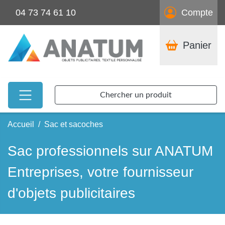
04 73 74 61 10
Compte
Panier
Chercher un produit
Accueil
Sac et sacoches
Sac professionnels sur ANATUM
Entreprises, votre fournisseur
d'objets publicitaires