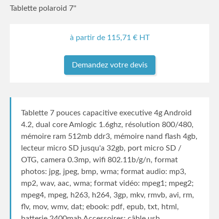
Tablette polaroid 7''
à partir de
115,71
€ HT
Demandez votre devis
Tablette 7 pouces capacitive executive 4g Android
4.2, dual core Amlogic 1.6ghz, résolution 800/480,
mémoire ram 512mb ddr3, mémoire nand flash 4gb,
lecteur micro SD jusqu'a 32gb, port micro SD /
OTG, camera 0.3mp, wifi 802.11b/g/n, format
photos: jpg, jpeg, bmp, wma; format audio: mp3,
mp2, wav, aac, wma; format vidéo: mpeg1; mpeg2;
mpeg4, mpeg, h263, h264, 3gp, mkv, rmvb, avi, rm,
flv, mov, wmv, dat; ebook: pdf, epub, txt, html,
batterie 2400mah Accessoires: câble usb,