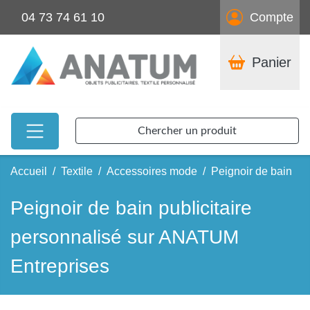
04 73 74 61 10
Compte
Panier
Chercher un produit
Accueil
Textile
Accessoires mode
Peignoir de bain
Peignoir de bain publicitaire
personnalisé sur ANATUM
Entreprises