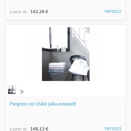
142,28 €
YNT0022
à partir de
Peignoir col châle jalla extrasoft
148,13 €
YNT0023
à partir de