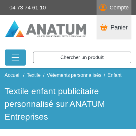
04 73 74 61 10
Compte
Panier
Chercher un produit
Accueil
Textile
Vêtements personnalisés
Enfant
Textile enfant publicitaire
personnalisé sur ANATUM
Entreprises