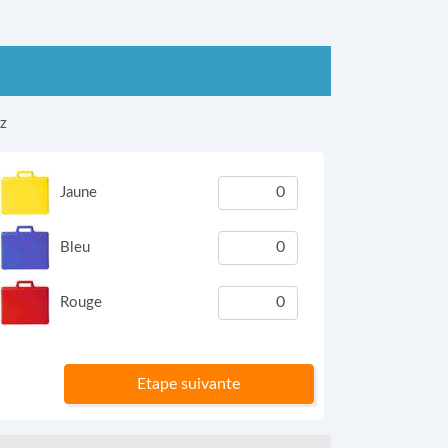
ez
Jaune
Bleu
Rouge
Etape suivante