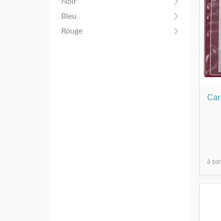
Noir
Bleu
Rouge
Car
à pa