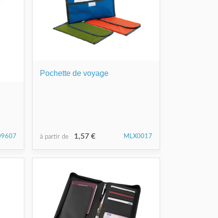
Pochette de voyage
1,57 €
09607
MLX0017
à partir de