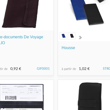
te-documents De Voyage
LIO
Housse
0,92 €
1,02 €
GIF0001
STR
rtir de
à partir de