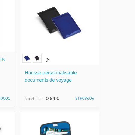
EN
Housse personnalisable
documents de voyage
0,84 €
G0001
STR09606
à partir de