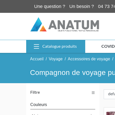
Une question ?
Un besoin ?
04 73 7
Catalogue produits
COVID
Accueil
Voyage
Accessoires de voyage
Compagnon de voyage publ
Filtre
Couleurs