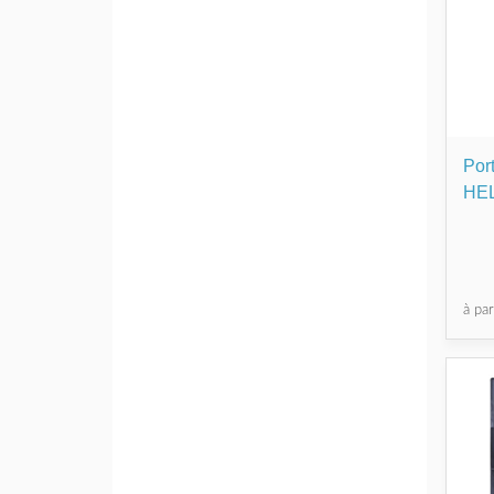
Por
HE
à pa