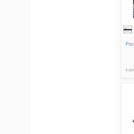
Poc
à pa