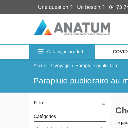
Une question ?
Un besoin ?
04 73 7
Catalogue produits
COVID
Accueil
Voyage
Parapluie publicitaire
Parapluie publicitaire au m
Filtre
Ch
Catégories
Le
par