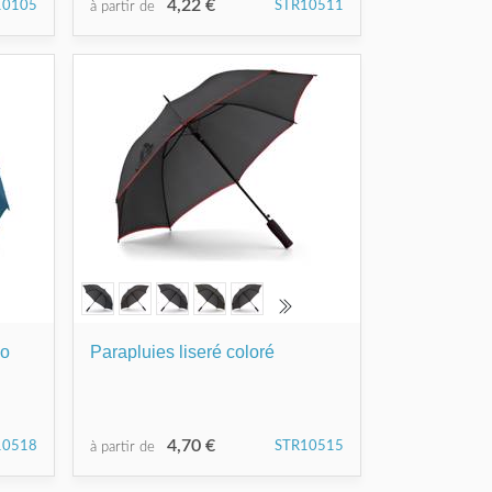
4,22 €
10105
STR10511
à partir de
go
Parapluies liseré coloré
4,70 €
10518
STR10515
à partir de