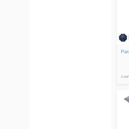
Par
à pa