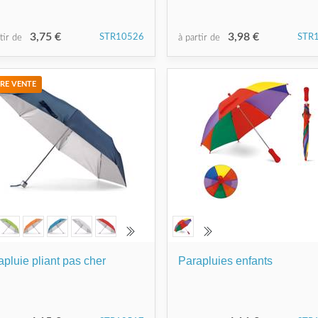
3,75 €
3,98 €
STR10526
STR
rtir de
à partir de
RE VENTE
apluie pliant pas cher
Parapluies enfants