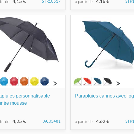
4,15 €
4,16 €
STR10517
STR
rtir de
à partir de
apluies personnalisable
Parapluies cannes avec lo
gnée mousse
4,25 €
4,62 €
AC05481
STR
rtir de
à partir de