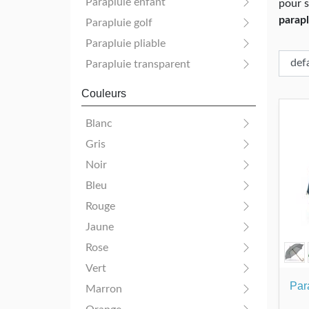
Parapluie enfant
pour s
parapl
Parapluie golf
Parapluie pliable
Parapluie transparent
Couleurs
Blanc
Gris
Noir
Bleu
Rouge
Jaune
Rose
Vert
Par
Marron