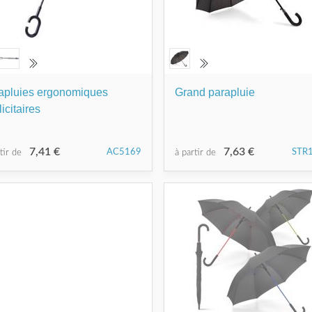
apluies ergonomiques
Grand parapluie
icitaires
7,41 €
7,63 €
AC5169
STR
rtir de
à partir de