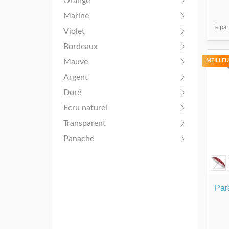
Orange
Marine
à pa
Violet
Bordeaux
Mauve
MEILLEU
Argent
Doré
Ecru naturel
Transparent
Panaché
Par