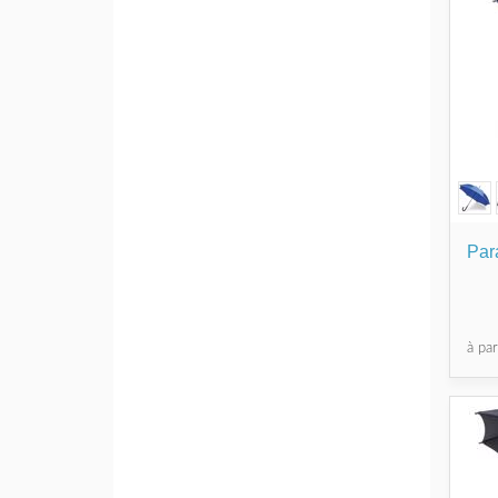
Par
à pa