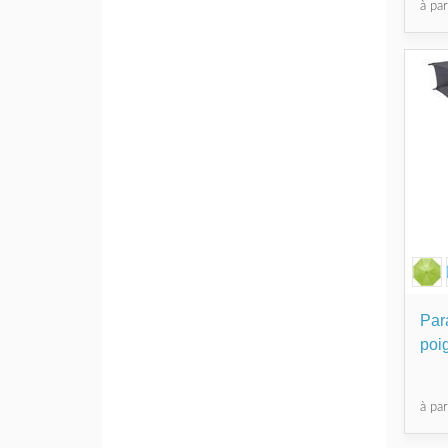
à pa
Par
poi
à pa