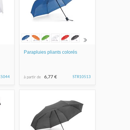
Parapluies pliants colorés
6,77 €
C5044
STR10513
à partir de