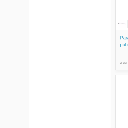
Par
publ
à pa