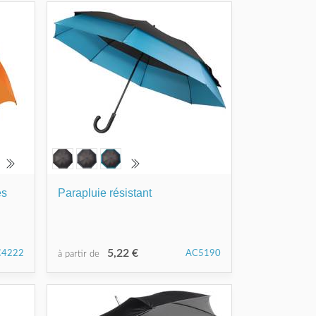
es
Parapluie résistant
5,22 €
C4222
AC5190
à partir de