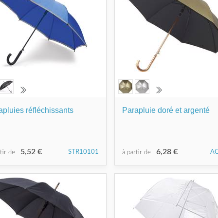
apluies réfléchissants
Parapluie doré et argenté
5,52 €
6,28 €
STR10101
A
rtir de
à partir de