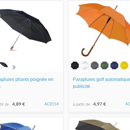
apluies pliants poignée en
Parapluies golf automatiqu
s
publicité
4,89 €
4,97 €
AC0154
A
rtir de
à partir de