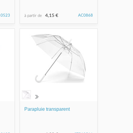
4,15 €
10523
AC0868
à partir de
Parapluie transparent