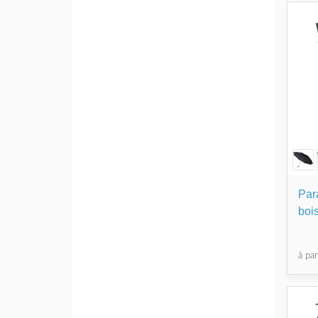
Par
boi
à pa