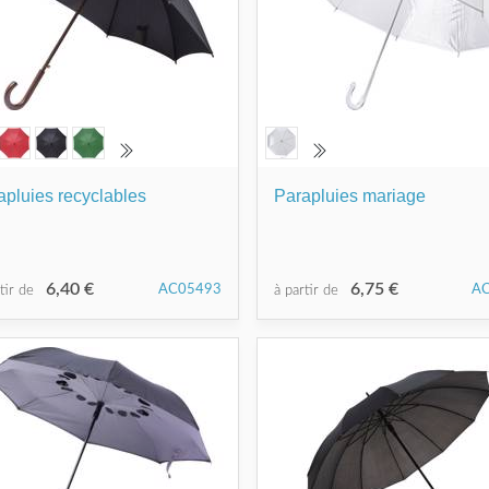
apluies recyclables
Parapluies mariage
6,40 €
6,75 €
AC05493
A
rtir de
à partir de