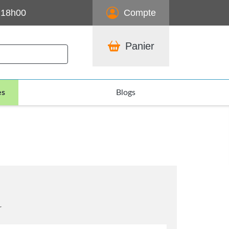
 18h00
Compte
Panier
es
Blogs
r