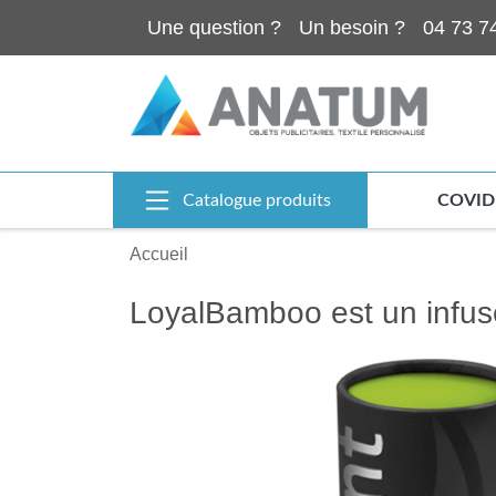
Une question ?
Un besoin ?
04 73 7
Catalogue produits
COVID
Accueil
LoyalBamboo est un infus