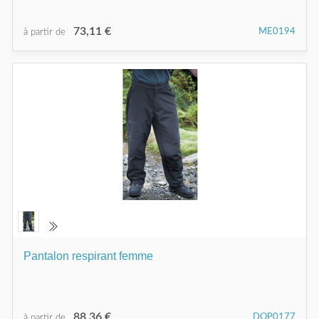
73,11 €
ME0194
à partir de
Pantalon respirant femme
88,36 €
DOP0177
à partir de